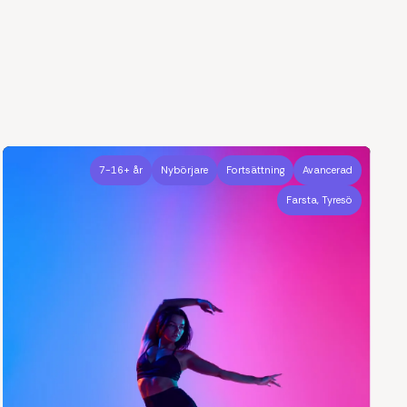
7-16+ år
Nybörjare
Fortsättning
Avancerad
Farsta, Tyresö