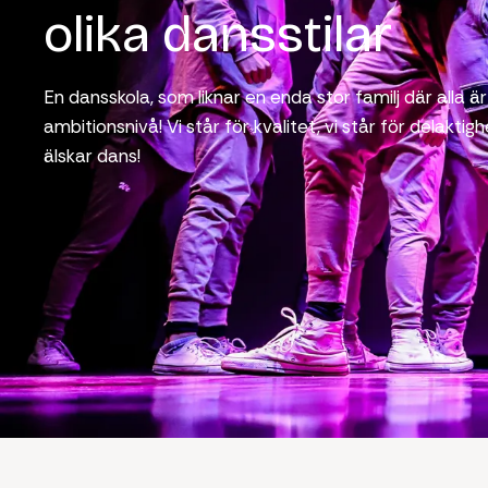
olika dansstilar
En dansskola, som liknar en enda stor familj där alla ä
ambitionsnivå! Vi står för kvalitet, vi står för delaktighe
älskar dans!