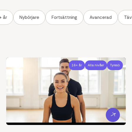
+ år
Nybörjare
Fortsättning
Avancerad
Täv
16+ år
Alla nivåer
Tyresö