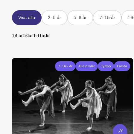
Visa alla
2-5 år
5-6 år
7-15 år
16
18
artiklar hittade
7-16+ år
Alla nivåer
Tyresö
Farsta