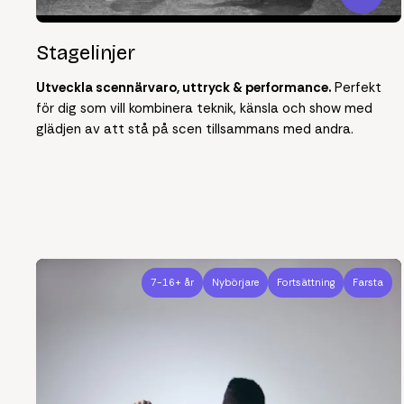
Stagelinjer
Utveckla scennärvaro, uttryck & performance.
Perfekt
för dig som vill kombinera teknik, känsla och show med
glädjen av att stå på scen tillsammans med andra.
7-16+ år
Nybörjare
Fortsättning
Farsta