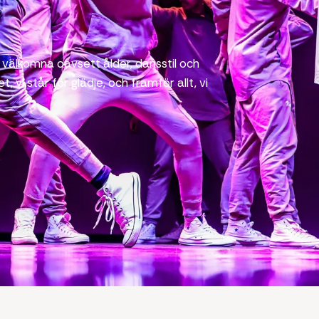
r välkomna oavsett ålder, dansstil och
t, vi står för glädje, och framför allt, vi