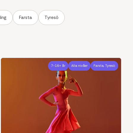
ling
Farsta
Tyresö
7-16+ år
Alla nivåer
Farsta, Tyresö