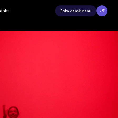
ntakt
Boka danskurs nu