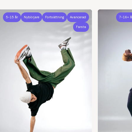
5-15 år
Nybörjare
Fortsättning
Avancerad
7-16+ å
Farsta