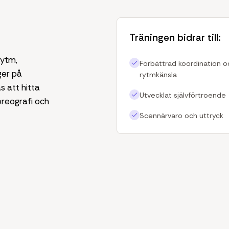
Träningen bidrar till:
rytm,
Förbättrad koordination o
gger på
rytmkänsla
s att hitta
Utvecklat självförtroende
oreografi och
Scennärvaro och uttryck