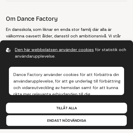
Om Dance Factory
En dansskola, som liknar en enda stor familj där alla är
välkomna oavsett ålder, dansstil och ambitionsnivå. Vi står
för kvalitet, vi står för delaktighet, vi står för glädje, och
framför allt, vi älskar dans!
Den här webbplatsen använder cookies
för statistik och
användarupplevelse.
Farsta
Dance Factory använder cookies för att förbättra din
Telefon:
08-770 00 11
användarupplevelse, för att ge underlag till förbättring
E-post:
farsta@dancefactory.se
och vidareutveckling av hemsidan samt för att kunna
Adress:
Besöksadress: Farstagången 22, Farsta Centrum
rikta mer relevanta erbjudanden till dig.
Läs gärna vår
personuppgiftspolicy
. Om du samtycker
Tyresö
TILLÅT ALLA
till vår användning, välj
Tillåt alla
. Om du vill ändra ditt val
i efterhand hittar du den möjligheten i botten på sidan.
Telefon:
08-770 00 11
ENDAST NÖDVÄNDIGA
E-post:
tyreso@dancefactory.se
Adress:
Besöksadress: Bollmora Torg 3, Tyresö Centrum