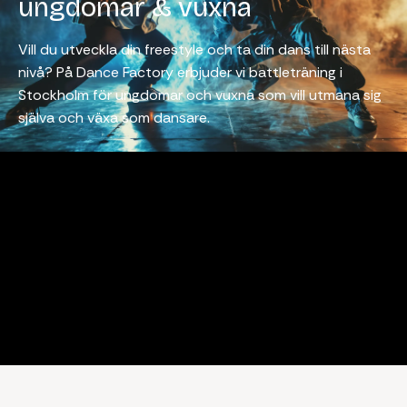
ungdomar & vuxna
Vill du utveckla din freestyle och ta din dans till nästa
nivå? På Dance Factory erbjuder vi battleträning i
Stockholm för ungdomar och vuxna som vill utmana sig
själva och växa som dansare.