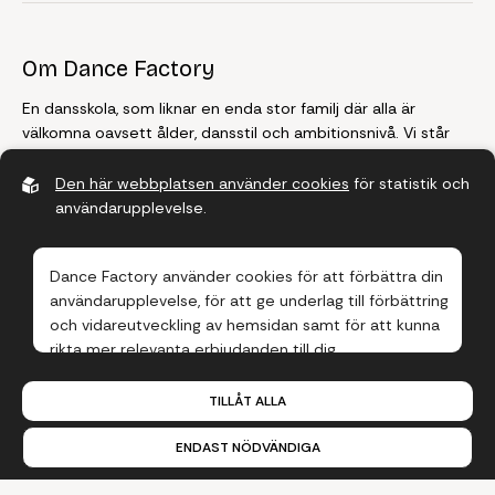
Om Dance Factory
En dansskola, som liknar en enda stor familj där alla är
välkomna oavsett ålder, dansstil och ambitionsnivå. Vi står
för kvalitet, vi står för delaktighet, vi står för glädje, och
framför allt, vi älskar dans!
Den här webbplatsen använder cookies
för statistik och
användarupplevelse.
Farsta
Dance Factory använder cookies för att förbättra din
Telefon:
08-770 00 11
användarupplevelse, för att ge underlag till förbättring
E-post:
farsta@dancefactory.se
och vidareutveckling av hemsidan samt för att kunna
Adress:
Besöksadress: Farstagången 22, Farsta Centrum
rikta mer relevanta erbjudanden till dig.
Läs gärna vår
personuppgiftspolicy
. Om du samtycker
Tyresö
TILLÅT ALLA
till vår användning, välj
Tillåt alla
. Om du vill ändra ditt val
i efterhand hittar du den möjligheten i botten på sidan.
Telefon:
08-770 00 11
ENDAST NÖDVÄNDIGA
E-post:
tyreso@dancefactory.se
Adress:
Besöksadress: Bollmora Torg 3, Tyresö Centrum