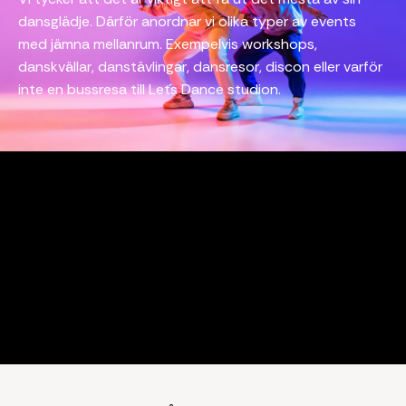
dansglädje. Därför anordnar vi olika typer av events
med jämna mellanrum. Exempelvis workshops,
danskvällar, danstävlingar, dansresor, discon eller varför
inte en bussresa till Let´s Dance studion.