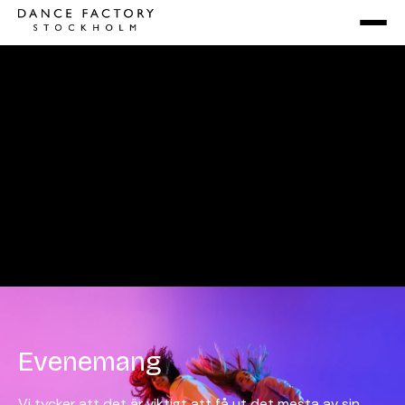
Evenemang
Vi tycker att det är viktigt att få ut det mesta av sin