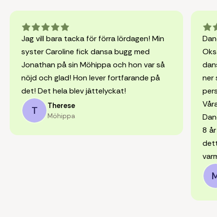
Jag vill bara tacka för förra lördagen! Min
Dan
syster Caroline fick dansa bugg med
Oksa
Jonathan på sin Möhippa och hon var så
dan
nöjd och glad! Hon lever fortfarande på
ner 
det! Det hela blev jättelyckat!
pers
Vår
Therese
T
Möhippa
Danc
8 å
det
varm