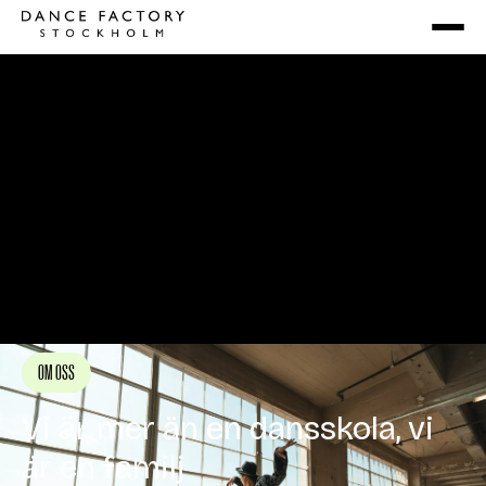
OM OSS
Vi är mer än en dansskola, vi
är en familj