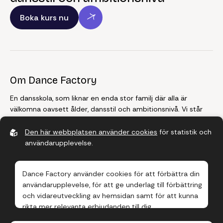
Boka kurs nu
Om Dance Factory
En dansskola, som liknar en enda stor familj där alla är
välkomna oavsett ålder, dansstil och ambitionsnivå. Vi står
för kvalitet, vi står för delaktighet, vi står för glädje, och
framför allt, vi älskar dans!
Den här webbplatsen använder cookies
för statistik och
användarupplevelse.
Farsta
Dance Factory använder cookies för att förbättra din
Telefon:
08-770 00 11
användarupplevelse, för att ge underlag till förbättring
E-post:
farsta@dancefactory.se
och vidareutveckling av hemsidan samt för att kunna
Adress:
Besöksadress: Farstagången 22, Farsta Centrum
rikta mer relevanta erbjudanden till dig.