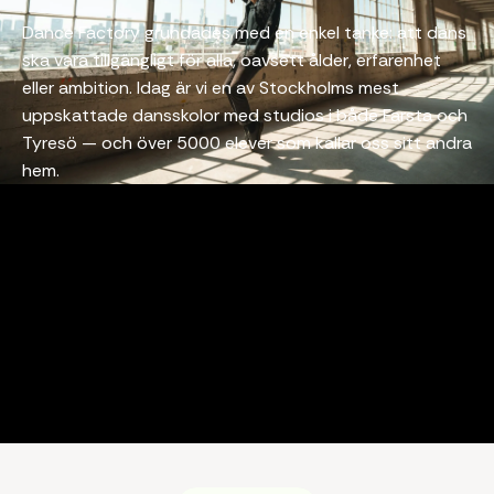
Dance Factory grundades med en enkel tanke: att dans
ska vara tillgängligt för alla, oavsett ålder, erfarenhet
eller ambition. Idag är vi en av Stockholms mest
uppskattade dansskolor med studios i både Farsta och
Tyresö — och över 5000 elever som kallar oss sitt andra
hem.