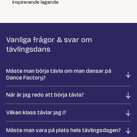
inspirerande laganda
Vanliga frågor & svar om
tävlingsdans
Måste man börja tävla om man dansar på
Dance Factory?
Nej, till skillnad från många andra
När är jag redo att börja tävla?
aktiviteter där man ingår i ett lag
där alla förväntas vara med på
När du har ett färdigt
Vilken klass tävlar jag i?
cuper och matcher så är
tävlingsprogram som du kan
tävlandet hos Dance Factory helt
dansa självständigt utan att titta
Alla som tävlar för första gången
Måste man vara på plats hela tävlingsdagen?
upp till var och en. Att börja tävla
på någon annan. Prata med din
börjar i Bronsklass – där möter du