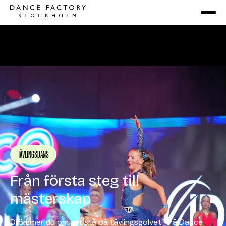
TÄVLINGSDANS
Från första steg till
mästerskap
Drömmer du om att stå på tävlingsgolvet? På Dance