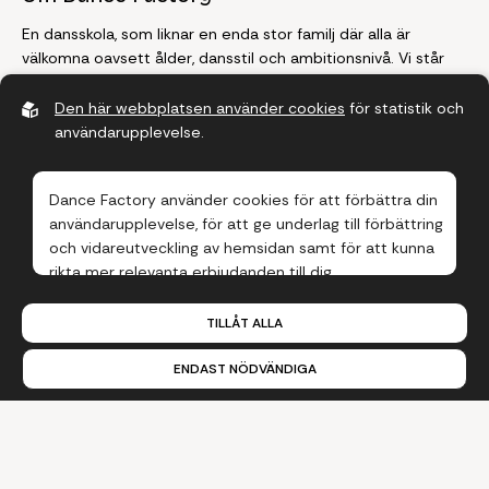
En dansskola, som liknar en enda stor familj där alla är
välkomna oavsett ålder, dansstil och ambitionsnivå. Vi står
för kvalitet, vi står för delaktighet, vi står för glädje, och
framför allt, vi älskar dans!
Den här webbplatsen använder cookies
för statistik och
användarupplevelse.
Farsta
Dance Factory använder cookies för att förbättra din
Telefon:
08-770 00 11
användarupplevelse, för att ge underlag till förbättring
E-post:
farsta@dancefactory.se
och vidareutveckling av hemsidan samt för att kunna
Adress:
Besöksadress: Farstagången 22, Farsta Centrum
rikta mer relevanta erbjudanden till dig.
Läs gärna vår
personuppgiftspolicy
. Om du samtycker
Tyresö
TILLÅT ALLA
till vår användning, välj
Tillåt alla
. Om du vill ändra ditt val
i efterhand hittar du den möjligheten i botten på sidan.
Telefon:
08-770 00 11
ENDAST NÖDVÄNDIGA
E-post:
tyreso@dancefactory.se
Adress:
Besöksadress: Bollmora Torg 3, Tyresö Centrum