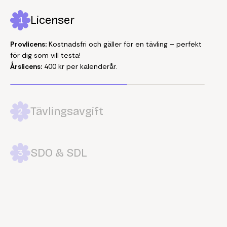
Licenser
1
Provlicens:
Kostnadsfri och gäller för en tävling – perfekt
för dig som vill testa!
Årslicens:
400 kr per kalenderår.
Tävlingsavgift
2
SDO & SDL
3