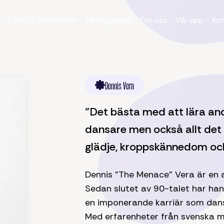
Event & Aktiviteter
Tävlingsdans
Om oss
Vår app
Ko
Dennis Vera
"Det bästa med att lära an
dansare men också allt det 
glädje, kroppskännedom oc
Dennis "The Menace" Vera är en a
Sedan slutet av 90-talet har ha
en imponerande karriär som dans
Med erfarenheter från svenska m