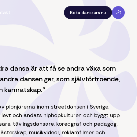
ntakt
Boka danskurs nu
dra dansa är att få se andra växa som
andra dansen ger, som självförtroende,
h kamratskap."
v pionjärerna inom streetdansen i Sverige.
n levt och andats hiphopkulturen och byggt upp
are, tävlingsdansare, koreograf och pedagog.
ästerskap, musikvideor, reklamfilmer och