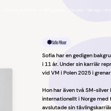
Event & Aktiviteter
Tävlingsdans
Om oss
Vår app
Ko
Sofia Pikner
Sofia har en gedigen bakgr
i 11 år. Under sin karriär r
vid VM i Polen 2025 i grena
Hon har även två SM-silver i
internationellt i Norge med f
avslutade sin tävlingskarriä